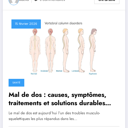
15 février 2026
SANTÉ
Mal de dos : causes, symptômes,
traitements et solutions durables
pour soulager la douleur
Le mal de dos est aujourd’hui l’un des troubles musculo-
squelettiques les plus répandus dans les…