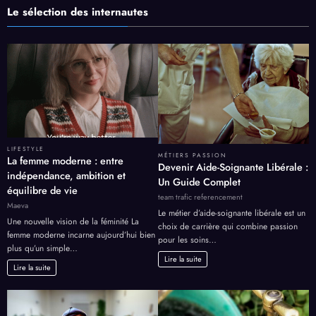
Le sélection des internautes
LIFESTYLE
MÉTIERS PASSION
La femme moderne : entre
Devenir Aide-Soignante Libérale :
indépendance, ambition et
Un Guide Complet
équilibre de vie
team trafic referencement
Maeva
Le métier d’aide-soignante libérale est un
Une nouvelle vision de la féminité La
choix de carrière qui combine passion
femme moderne incarne aujourd’hui bien
pour les soins…
plus qu’un simple…
Lire la suite
Lire la suite