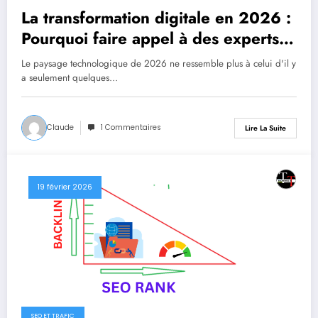
La transformation digitale en 2026 :
Pourquoi faire appel à des experts
informatique est devenu vital
Le paysage technologique de 2026 ne ressemble plus à celui d'il y
a seulement quelques…
Claude
1 Commentaires
Lire La Suite
19 février 2026
SEO ET TRAFIC