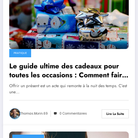
PRATIQUE
Le guide ultime des cadeaux pour
toutes les occasions : Comment faire
plaisir à coup sûr en 2026
Offrir un présent est un acte qui remonte à la nuit des temps. C’est
une…
Thomas.Morin.69
0 Commentaires
Lire La Suite