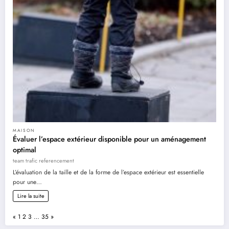
MAISON
Évaluer l’espace extérieur disponible pour un aménagement
optimal
team trafic referencement
L’évaluation de la taille et de la forme de l’espace extérieur est essentielle
pour une…
Lire la suite
Page:
Previous
Next
«
1
2
3
…
35
»