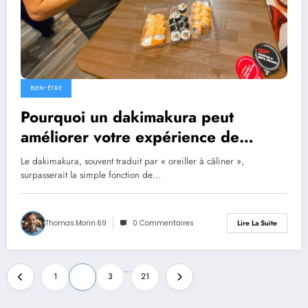
BIEN-ÊTRE
Pourquoi un dakimakura peut
améliorer votre expérience de
confort
Le dakimakura, souvent traduit par « oreiller à câliner »,
surpasserait la simple fonction de…
Thomas.Morin.69
0 Commentaires
Lire La Suite
Pagination
…
1
2
3
21
des