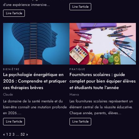
d’une expérience immersive…
Lire l'article
Lire l'article
BIEN-ÊTRE
PRATIQUE
La psychologie énergétique en
Fournitures scolaires : guide
2026 : Comprendre et pratiquer
complet pour bien équiper élèves
ces thérapies brèves
et étudiants toute l’année
Claude
Maeva
Le domaine de la santé mentale et du
Les fournitures scolaires représentent un
bien-être connaît une mutation profonde
élément central de la réussite éducative.
en 2026.…
Chaque année, parents, élèves…
Lire l'article
Lire l'article
Page:
Previous
Next
«
1
2
3
…
52
»