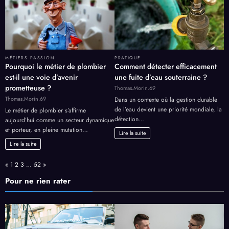
MÉTIERS PASSION
PRATIQUE
Pourquoi le métier de plombier
Comment détecter efficacement
est-il une voie d’avenir
une fuite d’eau souterraine ?
prometteuse ?
Thomas.Morin.69
Thomas.Morin.69
Dans un contexte où la gestion durable
de l’eau devient une priorité mondiale, la
Le métier de plombier s’affirme
détection…
aujourd’hui comme un secteur dynamique
et porteur, en pleine mutation…
Lire la suite
Lire la suite
Page:
Previous
Next
«
1
2
3
…
52
»
Pour ne rien rater