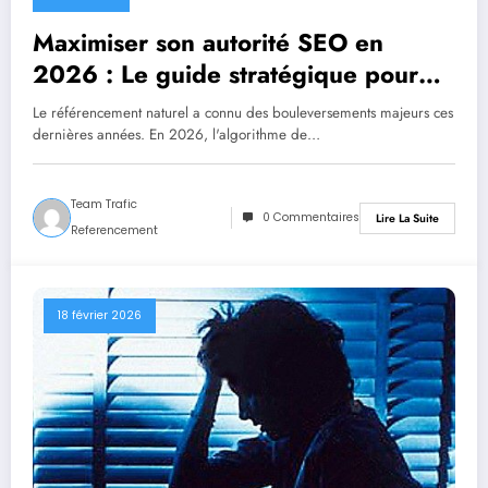
Maximiser son autorité SEO en
2026 : Le guide stratégique pour
maîtriser le netlinking et les réseaux
Le référencement naturel a connu des bouleversements majeurs ces
de sites
dernières années. En 2026, l'algorithme de…
Team Trafic
0 Commentaires
Lire La Suite
Referencement
18 février 2026