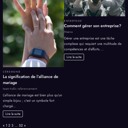
ENTREPRISE
Comment gérer son entreprise?
Maeva
Gérer une entreprise est une tâche
complexe qui requiert une multitude de
compétences et d’efforts.…
Lire la suite
CÉREMONIE
La signification de l’alliance de
mariage
team trafic referencement
L’alliance de mariage est bien plus qu’un
simple bijou ; c’est un symbole fort
chargé…
Lire la suite
Page:
Previous
Next
«
1
2
3
…
52
»