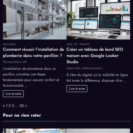
MAISON
SEO ET TRAFIC
Comment réussir l’installation de
Créer un tableau de bord SEO
plomberie dans votre pavillon ?
maison avec Google Looker
Studio
Thomas.Morin.69
team trafic referencement
L’installation de plomberie dans un
pavillon constitue une étape
À l’ère du digital où la visibilité en ligne
fondamentale pour assurer confort et
fait toute la différence, disposer d’un…
fonctionnalité.…
Lire la suite
Lire la suite
Page:
Previous
Next
«
1
2
3
…
52
»
Pour ne rien rater