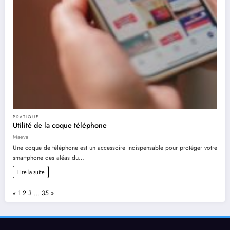
PRATIQUE
Utilité de la coque téléphone
Maeva
Une coque de téléphone est un accessoire indispensable pour protéger votre
smartphone des aléas du…
Lire la suite
Page:
Previous
Next
«
1
2
3
…
35
»