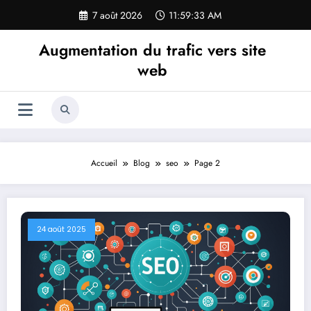
Aller
7 août 2026
11:59:34 AM
au
contenu
Augmentation du trafic vers site
web
Accueil
Blog
seo
Page 2
24 août 2025