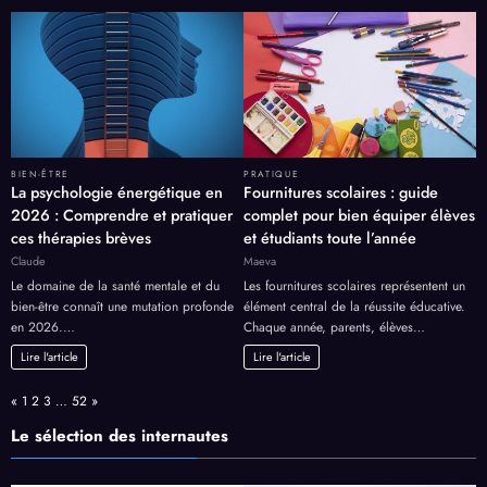
BIEN-ÊTRE
PRATIQUE
La psychologie énergétique en
Fournitures scolaires : guide
2026 : Comprendre et pratiquer
complet pour bien équiper élèves
ces thérapies brèves
et étudiants toute l’année
Claude
Maeva
Le domaine de la santé mentale et du
Les fournitures scolaires représentent un
bien-être connaît une mutation profonde
élément central de la réussite éducative.
en 2026.…
Chaque année, parents, élèves…
Lire l'article
Lire l'article
Page:
Previous
Next
«
1
2
3
…
52
»
Le sélection des internautes