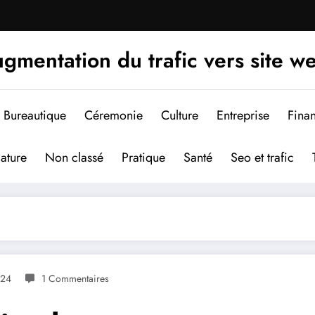
gmentation du trafic vers site w
Bureautique
Céremonie
Culture
Entreprise
Fina
ature
Non classé
Pratique
Santé
Seo et trafic
024
1 Commentaires