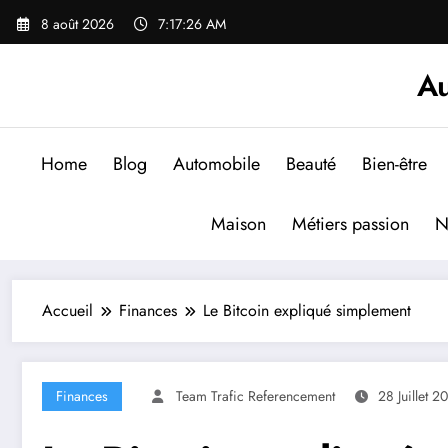
Aller
8 août 2026
7:17:27 AM
au
contenu
Au
Home
Blog
Automobile
Beauté
Bien-être
Maison
Métiers passion
N
Accueil
Finances
Le Bitcoin expliqué simplement
Finances
Team Trafic Referencement
28 Juillet 2