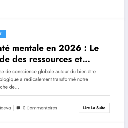
É
té mentale en 2026 : Le
de des ressources et
mportance d’un annuaire
ise de conscience globale autour du bien-être
cialisé
ologique a radicalement transformé notre
oche de…
Lire La Suite
Maeva
0 Commentaires