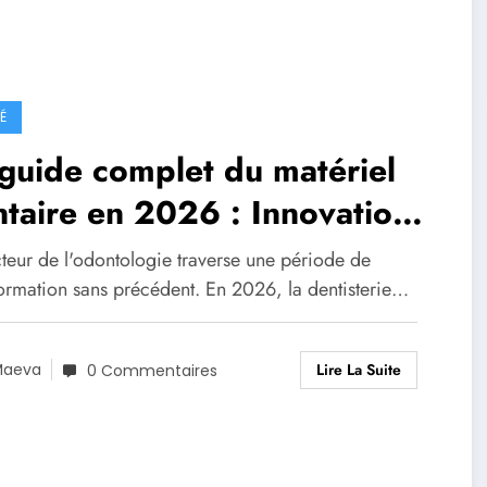
É
guide complet du matériel
taire en 2026 : Innovation,
onomie et sécurité
cteur de l'odontologie traverse une période de
formation sans précédent. En 2026, la dentisterie…
Lire La Suite
Maeva
0 Commentaires