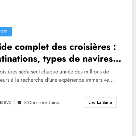
AGES
de complet des croisières :
tinations, types de navires
conseils pour choisir la
roisières séduisent chaque année des millions de
lleure expérience
eurs à la recherche d’une expérience immersive…
Lire La Suite
Maeva
3 Commentaires