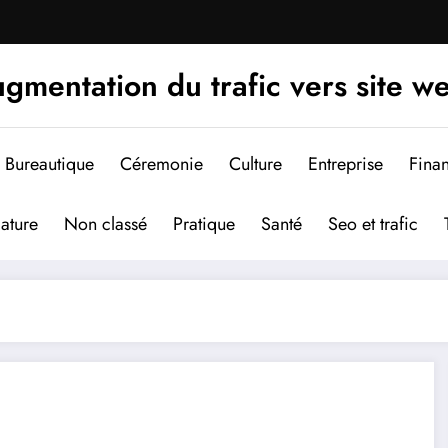
gmentation du trafic vers site w
Bureautique
Céremonie
Culture
Entreprise
Fina
ature
Non classé
Pratique
Santé
Seo et trafic