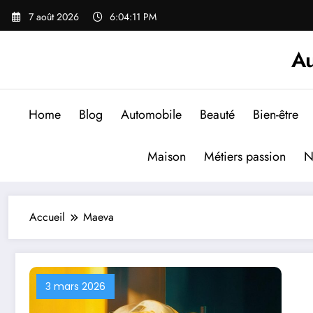
Aller
7 août 2026
6:04:12 PM
au
contenu
Au
Home
Blog
Automobile
Beauté
Bien-être
Maison
Métiers passion
N
Accueil
Maeva
3 mars 2026