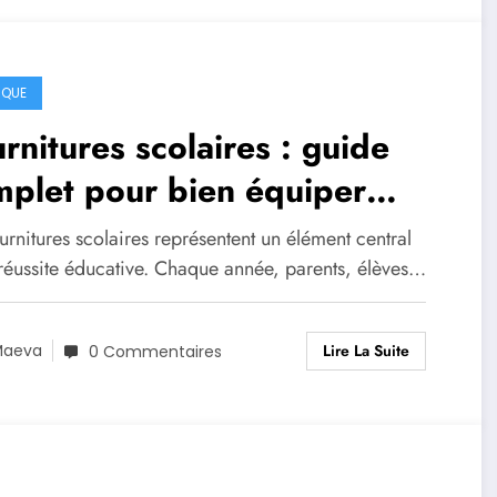
IQUE
rnitures scolaires : guide
plet pour bien équiper
ves et étudiants toute
urnitures scolaires représentent un élément central
nnée
 réussite éducative. Chaque année, parents, élèves…
Lire La Suite
Maeva
0 Commentaires