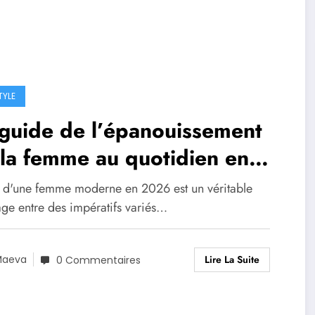
TYLE
guide de l’épanouissement
la femme au quotidien en
6 : Concilier ambition, bien-
e d'une femme moderne en 2026 est un véritable
e et vie personnelle
age entre des impératifs variés…
Lire La Suite
Maeva
0 Commentaires