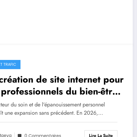
ET TRAFIC
création de site internet pour
 professionnels du bien-être :
velopper sa présence
cteur du soin et de l'épanouissement personnel
itale en 2026
ît une expansion sans précédent. En 2026,…
Lire La Suite
Maeva
0 Commentaires