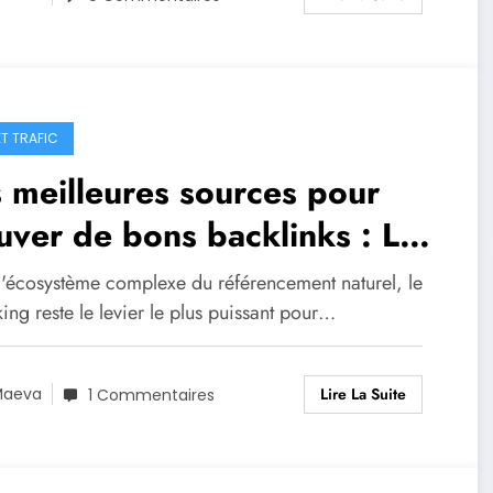
ET TRAFIC
 meilleures sources pour
uver de bons backlinks : Le
ide stratégique 2026
l'écosystème complexe du référencement naturel, le
king reste le levier le plus puissant pour…
Lire La Suite
Maeva
1 Commentaires