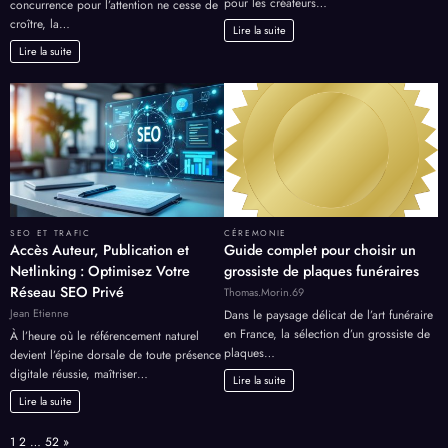
pour les créateurs…
concurrence pour l’attention ne cesse de
croître, la…
Lire la suite
Lire la suite
SEO ET TRAFIC
CÉREMONIE
Accès Auteur, Publication et
Guide complet pour choisir un
Netlinking : Optimisez Votre
grossiste de plaques funéraires
Réseau SEO Privé
Thomas.Morin.69
Jean Etienne
Dans le paysage délicat de l’art funéraire
en France, la sélection d’un grossiste de
À l’heure où le référencement naturel
plaques…
devient l’épine dorsale de toute présence
digitale réussie, maîtriser…
Lire la suite
Lire la suite
Page:
Next
1
2
…
52
»