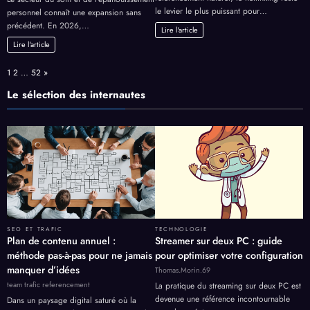
le levier le plus puissant pour…
personnel connaît une expansion sans
précédent. En 2026,…
Lire l'article
Lire l'article
Page:
Next
1
2
…
52
»
Le sélection des internautes
SEO ET TRAFIC
TECHNOLOGIE
Plan de contenu annuel :
Streamer sur deux PC : guide
méthode pas-à-pas pour ne jamais
pour optimiser votre configuration
manquer d’idées
Thomas.Morin.69
team trafic referencement
La pratique du streaming sur deux PC est
devenue une référence incontournable
Dans un paysage digital saturé où la