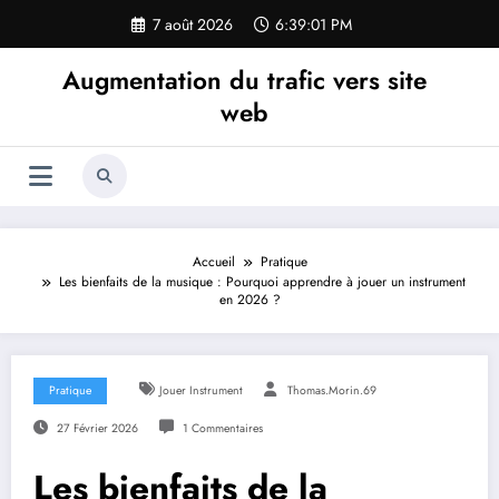
Aller
7 août 2026
6:39:02 PM
au
contenu
Augmentation du trafic vers site
web
Accueil
Pratique
Les bienfaits de la musique : Pourquoi apprendre à jouer un instrument
en 2026 ?
Pratique
Jouer Instrument
Thomas.Morin.69
27 Février 2026
1 Commentaires
Les bienfaits de la