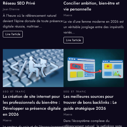
Réseau SEO Privé
Concilier ambition, bien-être et
vie personnelle
Jean Etienne
Maeva
À l’heure où le référencement naturel
devient l’épine dorsale de toute présence
La vie d’une femme moderne en 2026 est
digitale réussie, maîtriser…
un véritable jonglage entre des impératifs
variés…
Lire l'article
Lire l'article
SEO ET TRAFIC
SEO ET TRAFIC
La création de site internet pour
Les meilleures sources pour
les professionnels du bien-être :
trouver de bons backlinks : Le
Développer sa présence digitale
guide stratégique 2026
en 2026
Maeva
Maeva
Dans l’écosystème complexe du
référencement naturel, le netlinking reste
Le secteur du soin et de l’épanouissement