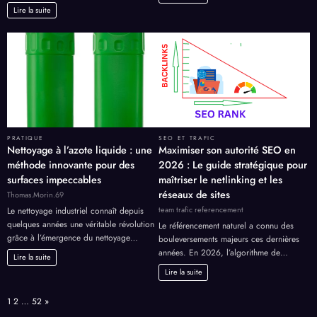
Lire la suite
PRATIQUE
SEO ET TRAFIC
Nettoyage à l’azote liquide : une
Maximiser son autorité SEO en
méthode innovante pour des
2026 : Le guide stratégique pour
surfaces impeccables
maîtriser le netlinking et les
réseaux de sites
Thomas.Morin.69
team trafic referencement
Le nettoyage industriel connaît depuis
quelques années une véritable révolution
Le référencement naturel a connu des
grâce à l’émergence du nettoyage…
bouleversements majeurs ces dernières
années. En 2026, l’algorithme de…
Lire la suite
Lire la suite
Page:
Next
1
2
…
52
»