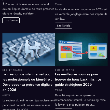
Maeva
À l’heure où le référencement naturel
devient l’épine dorsale de toute présence
La vie d’une femme moderne en 2026 est
digitale réussie, maîtriser…
un véritable jonglage entre des impératifs
variés…
Lire l'article
Lire l'article
SEO ET TRAFIC
SEO ET TRAFIC
La création de site internet pour
Les meilleures sources pour
les professionnels du bien-être :
trouver de bons backlinks : Le
Développer sa présence digitale
guide stratégique 2026
en 2026
Maeva
Maeva
Dans l’écosystème complexe du
référencement naturel, le netlinking reste
Le secteur du soin et de l’épanouissement
le levier le plus puissant pour…
personnel connaît une expansion sans
précédent. En 2026,…