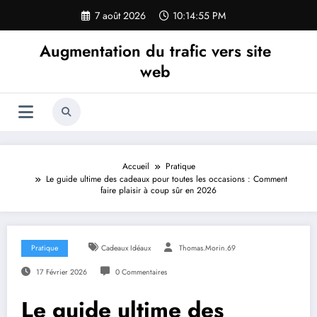
Aller
7 août 2026
10:14:56 PM
au
contenu
Augmentation du trafic vers site
web
Accueil
Pratique
Le guide ultime des cadeaux pour toutes les occasions : Comment
faire plaisir à coup sûr en 2026
Pratique
Cadeaux Idéaux
Thomas.Morin.69
17 Février 2026
0 Commentaires
Le guide ultime des