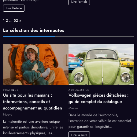
Lire l'article
Lire l'article
Page:
Next
1
2
…
52
»
Le sélection des internautes
PRATIQUE
AUTOMOBILE
Un site pour les mamans :
Volkswagen pièces détachées :
informations, conseils et
guide complet du catalogue
accompagnement au quotidien
Maeva
Maeva
Dans le monde de l’automobile,
l’entretien de votre véhicule est essentiel
La maternité est une aventure unique,
pour garantir sa longévité…
intense et parfois déroutante. Entre les
bouleversements physiques, les…
Lire la suite