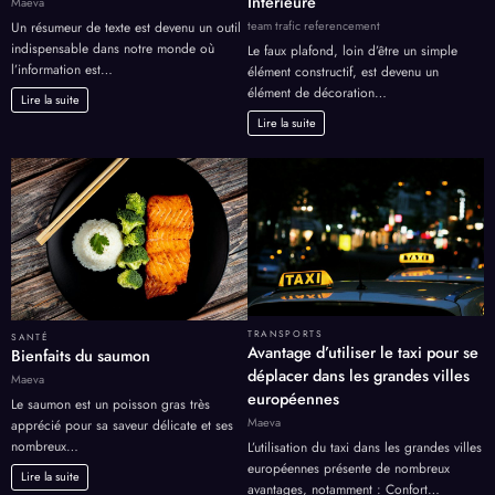
Intérieure
Maeva
team trafic referencement
Un résumeur de texte est devenu un outil
indispensable dans notre monde où
Le faux plafond, loin d’être un simple
l’information est…
élément constructif, est devenu un
élément de décoration…
Lire la suite
Lire la suite
TRANSPORTS
SANTÉ
Avantage d’utiliser le taxi pour se
Bienfaits du saumon
déplacer dans les grandes villes
Maeva
européennes
Le saumon est un poisson gras très
Maeva
apprécié pour sa saveur délicate et ses
nombreux…
L’utilisation du taxi dans les grandes villes
européennes présente de nombreux
Lire la suite
avantages, notamment : Confort…