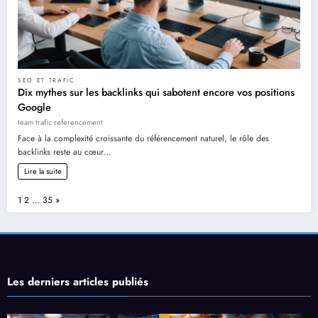
SEO ET TRAFIC
Dix mythes sur les backlinks qui sabotent encore vos positions
Google
team trafic referencement
Face à la complexité croissante du référencement naturel, le rôle des
backlinks reste au cœur…
Lire la suite
Page:
Next
1
2
…
35
»
Les derniers articles publiés