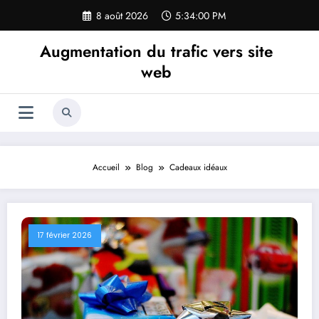
Aller
8 août 2026
5:34:01 PM
au
contenu
Augmentation du trafic vers site
web
Accueil
Blog
Cadeaux idéaux
17 février 2026