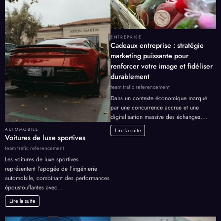
ENTREPRISE
Cadeaux entreprise : stratégie
marketing puissante pour
renforcer votre image et fidéliser
durablement
team trafic referencement
Dans un contexte économique marqué
par une concurrence accrue et une
digitalisation massive des échanges,…
Lire la suite
AUTOMOBILE
Voitures de luxe sportives
team trafic referencement
Les voitures de luxe sportives
représentent l’apogée de l’ingénierie
automobile, combinant des performances
époustouflantes avec…
Lire la suite