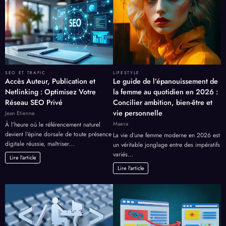
SEO ET TRAFIC
LIFESTYLE
Accès Auteur, Publication et
Le guide de l’épanouissement de
Netlinking : Optimisez Votre
la femme au quotidien en 2026 :
Réseau SEO Privé
Concilier ambition, bien-être et
vie personnelle
Jean Etienne
Maeva
À l’heure où le référencement naturel
devient l’épine dorsale de toute présence
La vie d’une femme moderne en 2026 est
digitale réussie, maîtriser…
un véritable jonglage entre des impératifs
variés…
Lire l'article
Lire l'article