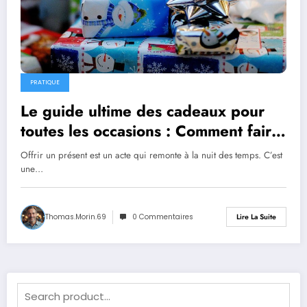
PRATIQUE
Le guide ultime des cadeaux pour
toutes les occasions : Comment faire
plaisir à coup sûr en 2026
Offrir un présent est un acte qui remonte à la nuit des temps. C’est
une…
Thomas.Morin.69
0 Commentaires
Lire La Suite