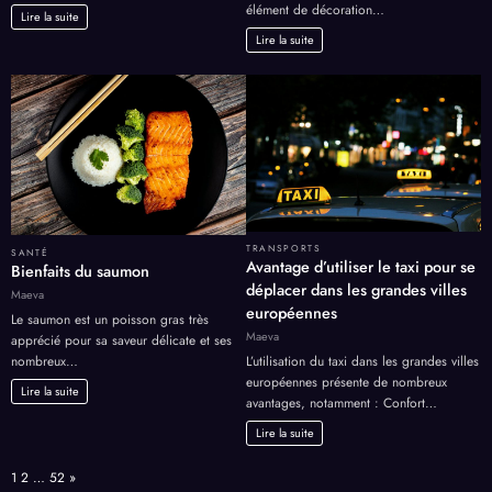
élément de décoration…
Lire la suite
Lire la suite
TRANSPORTS
SANTÉ
Avantage d’utiliser le taxi pour se
Bienfaits du saumon
déplacer dans les grandes villes
Maeva
européennes
Le saumon est un poisson gras très
Maeva
apprécié pour sa saveur délicate et ses
nombreux…
L’utilisation du taxi dans les grandes villes
européennes présente de nombreux
Lire la suite
avantages, notamment : Confort…
Lire la suite
Page:
Next
1
2
…
52
»