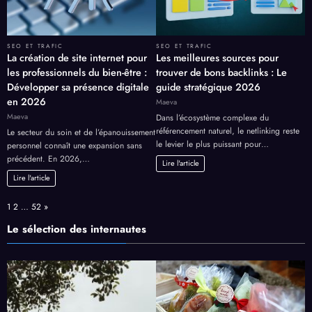
SEO ET TRAFIC
SEO ET TRAFIC
La création de site internet pour
Les meilleures sources pour
les professionnels du bien-être :
trouver de bons backlinks : Le
Développer sa présence digitale
guide stratégique 2026
en 2026
Maeva
Maeva
Dans l’écosystème complexe du
référencement naturel, le netlinking reste
Le secteur du soin et de l’épanouissement
le levier le plus puissant pour…
personnel connaît une expansion sans
précédent. En 2026,…
Lire l'article
Lire l'article
Page:
Next
1
2
…
52
»
Le sélection des internautes