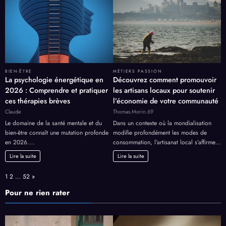
BIEN-ÊTRE
MÉTIERS PASSION
La psychologie énergétique en
Découvrez comment promouvoir
2026 : Comprendre et pratiquer
les artisans locaux pour soutenir
ces thérapies brèves
l’économie de votre communauté
Claude
Thomas.Morin.69
Le domaine de la santé mentale et du
Dans un contexte où la mondialisation
bien-être connaît une mutation profonde
modifie profondément les modes de
en 2026.…
consommation, l’artisanat local s’affirme…
Lire la suite
Lire la suite
Page:
Next
1
2
…
52
»
Pour ne rien rater