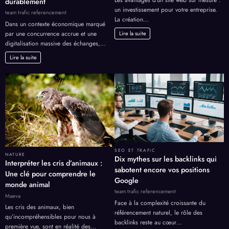
Les avantages d’un site web sur mesure :
durablement
un investissement pour votre entreprise.
team trafic referencement
La création…
Dans un contexte économique marqué
par une concurrence accrue et une
Lire la suite
digitalisation massive des échanges,…
Lire la suite
SEO ET TRAFIC
NATURE
Dix mythes sur les backlinks qui
Interpréter les cris d’animaux :
sabotent encore vos positions
Une clé pour comprendre le
Google
monde animal
team trafic referencement
Maeva
Face à la complexité croissante du
Les cris des animaux, bien
référencement naturel, le rôle des
qu’incompréhensibles pour nous à
backlinks reste au cœur…
première vue, sont en réalité des…