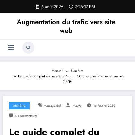
Aller
6 août 2026
7:26:18 PM
au
contenu
Augmentation du trafic vers site
web
Accueil
Bien-être
Le guide complet du massage Nuru : Origines, techniques et secrets
du gel
Bien-Être
Massage Gel
Maeva
16 Février 2026
0 Commentaires
Le guide complet du