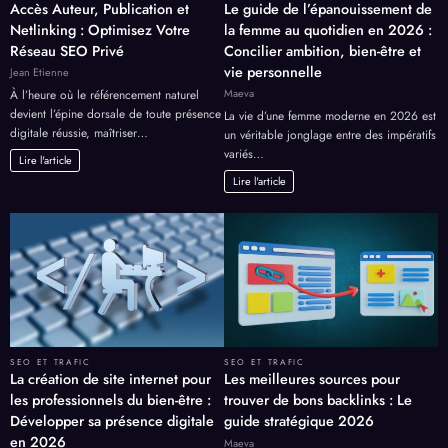
Accès Auteur, Publication et
Le guide de l’épanouissement de
Netlinking : Optimisez Votre
la femme au quotidien en 2026 :
Réseau SEO Privé
Concilier ambition, bien-être et
vie personnelle
Jean Etienne
Maeva
À l’heure où le référencement naturel
devient l’épine dorsale de toute présence
La vie d’une femme moderne en 2026 est
digitale réussie, maîtriser…
un véritable jonglage entre des impératifs
variés…
Lire l'article
Lire l'article
SEO ET TRAFIC
SEO ET TRAFIC
La création de site internet pour
Les meilleures sources pour
les professionnels du bien-être :
trouver de bons backlinks : Le
Développer sa présence digitale
guide stratégique 2026
en 2026
Maeva