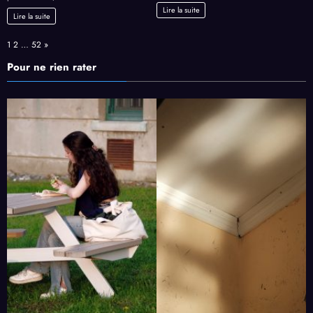
Lire la suite
Lire la suite
Page:
Next
1
2
…
52
»
Pour ne rien rater