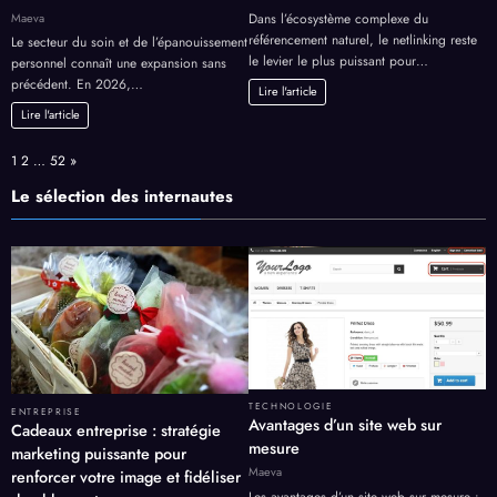
Maeva
Dans l’écosystème complexe du
référencement naturel, le netlinking reste
Le secteur du soin et de l’épanouissement
le levier le plus puissant pour…
personnel connaît une expansion sans
précédent. En 2026,…
Lire l'article
Lire l'article
Page:
Next
1
2
…
52
»
Le sélection des internautes
TECHNOLOGIE
ENTREPRISE
Avantages d’un site web sur
Cadeaux entreprise : stratégie
mesure
marketing puissante pour
Maeva
renforcer votre image et fidéliser