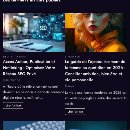
Les derniers articles publiés
SEO ET TRAFIC
LIFESTYLE
Accès Auteur, Publication et
Le guide de l’épanouissement de
Netlinking : Optimisez Votre
la femme au quotidien en 2026 :
Réseau SEO Privé
Concilier ambition, bien-être et
vie personnelle
Jean Etienne
Maeva
À l’heure où le référencement naturel
devient l’épine dorsale de toute présence
La vie d’une femme moderne en 2026 est
digitale réussie, maîtriser…
un véritable jonglage entre des impératifs
variés…
Lire l'article
Lire l'article