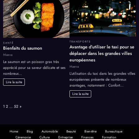
TRANSPORTS
SANTÉ
Avantage d’utiliser le taxi pour se
Bienfaits du saumon
déplacer dans les grandes villes
Maeva
européennes
Le saumon est un poisson gras très
Maeva
apprécié pour sa saveur délicate et ses
nombreux…
L’utilisation du taxi dans les grandes villes
européennes présente de nombreux
Lire la suite
avantages, notamment : Confort…
Lire la suite
Page:
Next
1
2
…
52
»
Home
Blog
Automobile
Beauté
Bien-être
Bureautique
Céremonie
Culture
Entreprise
Finances
Formation