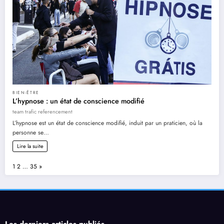
BIEN-ÊTRE
L’hypnose : un état de conscience modifié
team trafic referencement
L’hypnose est un état de conscience modifié, induit par un praticien, où la
personne se…
Lire la suite
Page:
Next
1
2
…
35
»