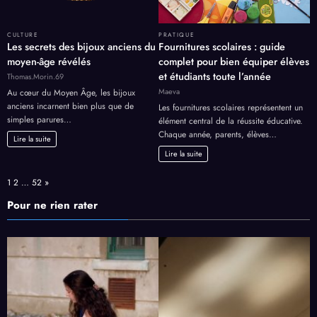
CULTURE
PRATIQUE
Les secrets des bijoux anciens du
Fournitures scolaires : guide
moyen-âge révélés
complet pour bien équiper élèves
et étudiants toute l’année
Thomas.Morin.69
Maeva
Au cœur du Moyen Âge, les bijoux
anciens incarnent bien plus que de
Les fournitures scolaires représentent un
simples parures…
élément central de la réussite éducative.
Chaque année, parents, élèves…
Lire la suite
Lire la suite
Page:
Next
1
2
…
52
»
Pour ne rien rater