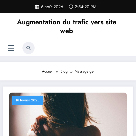
Aller
6 août 2026
2:54:22 PM
au
contenu
Augmentation du trafic vers site
web
Accueil
Blog
Massage gel
16 février 2026