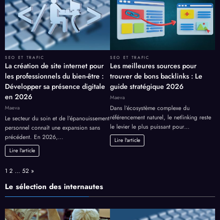
SEO ET TRAFIC
SEO ET TRAFIC
La création de site internet pour
Les meilleures sources pour
les professionnels du bien-être :
trouver de bons backlinks : Le
Développer sa présence digitale
guide stratégique 2026
en 2026
Maeva
Maeva
Dans l’écosystème complexe du
référencement naturel, le netlinking reste
Le secteur du soin et de l’épanouissement
le levier le plus puissant pour…
personnel connaît une expansion sans
précédent. En 2026,…
Lire l'article
Lire l'article
Page:
Next
1
2
…
52
»
Le sélection des internautes