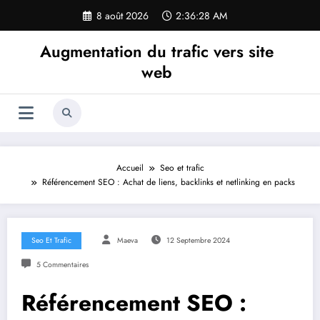
Aller
8 août 2026
2:36:29 AM
au
contenu
Augmentation du trafic vers site
web
Accueil
Seo et trafic
Référencement SEO : Achat de liens, backlinks et netlinking en packs
Seo Et Trafic
Maeva
12 Septembre 2024
5 Commentaires
Référencement SEO :