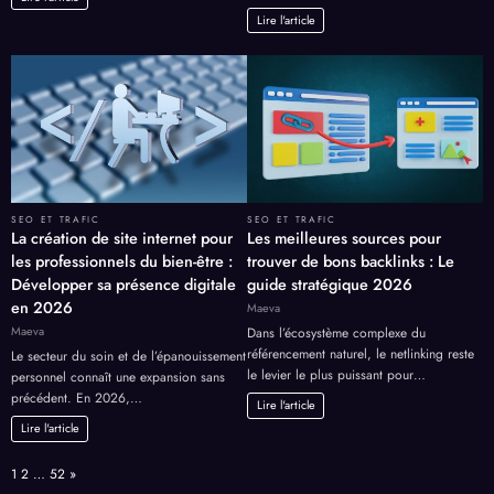
Lire l'article
SEO ET TRAFIC
SEO ET TRAFIC
La création de site internet pour
Les meilleures sources pour
les professionnels du bien-être :
trouver de bons backlinks : Le
Développer sa présence digitale
guide stratégique 2026
en 2026
Maeva
Maeva
Dans l’écosystème complexe du
référencement naturel, le netlinking reste
Le secteur du soin et de l’épanouissement
le levier le plus puissant pour…
personnel connaît une expansion sans
précédent. En 2026,…
Lire l'article
Lire l'article
Page:
Next
1
2
…
52
»