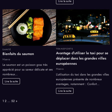
Lire la suite
TRANSPORTS
SANTÉ
Avantage d’utiliser le taxi pour se
Bienfaits du saumon
déplacer dans les grandes villes
Maeva
européennes
Le saumon est un poisson gras très
Maeva
apprécié pour sa saveur délicate et ses
nombreux…
L’utilisation du taxi dans les grandes villes
européennes présente de nombreux
Lire la suite
avantages, notamment : Confort…
Lire la suite
Page:
Next
1
2
…
52
»