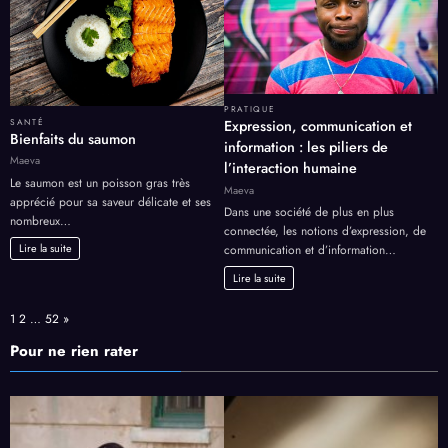
PRATIQUE
SANTÉ
Expression, communication et
Bienfaits du saumon
information : les piliers de
Maeva
l’interaction humaine
Le saumon est un poisson gras très
Maeva
apprécié pour sa saveur délicate et ses
Dans une société de plus en plus
nombreux…
connectée, les notions d’expression, de
Lire la suite
communication et d’information…
Lire la suite
Page:
Next
1
2
…
52
»
Pour ne rien rater