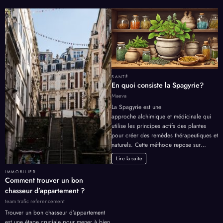
SANTÉ
En quoi consiste la Spagyrie?
Maeva
La Spagyrie est une
approche alchimique et médicinale qui
utilise les principes actifs des plantes
pour créer des remèdes thérapeutiques et
naturels. Cette méthode repose sur…
Lire la suite
IMMOBILIER
Comment trouver un bon
chasseur d’appartement ?
team trafic referencement
Trouver un bon chasseur d’appartement
est une étape cruciale pour mener à bien