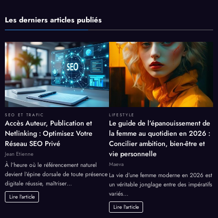
Les derniers articles publiés
SEO ET TRAFIC
LIFESTYLE
Accès Auteur, Publication et
Le guide de l’épanouissement de
Netlinking : Optimisez Votre
la femme au quotidien en 2026 :
Réseau SEO Privé
Concilier ambition, bien-être et
vie personnelle
Jean Etienne
Maeva
À l’heure où le référencement naturel
devient l’épine dorsale de toute présence
La vie d’une femme moderne en 2026 est
digitale réussie, maîtriser…
un véritable jonglage entre des impératifs
variés…
Lire l'article
Lire l'article