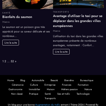
TRANSPORTS
SANTÉ
Avantage d’utiliser le taxi pour se
Bienfaits du saumon
déplacer dans les grandes villes
Maeva
européennes
Le saumon est un poisson gras très
Maeva
apprécié pour sa saveur délicate et ses
nombreux…
L’utilisation du taxi dans les grandes villes
européennes présente de nombreux
Lire la suite
avantages, notamment : Confort…
Lire la suite
Page:
Next
1
2
…
52
»
Home
Blog
Automobile
Beauté
Bien-être
Bureautique
Céremonie
Culture
Entreprise
Finances
Formation
Gastronomie
Immobilier
Maison
Métiers passion
Nature
Non classé
Pratique
Santé
Seo et trafic
Technologie
Transports
Un blog pour une bonne
Augmentation du trafic
entrant.I Thème 2026 | Powered By