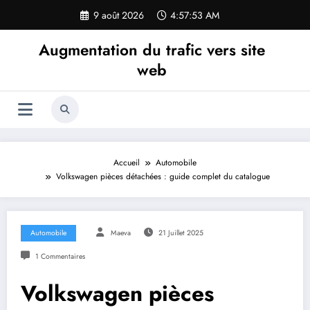
Aller
9 août 2026
4:57:54 AM
au
contenu
Augmentation du trafic vers site
web
Accueil
Automobile
Volkswagen pièces détachées : guide complet du catalogue
Automobile
Maeva
21 Juillet 2025
1 Commentaires
Volkswagen pièces