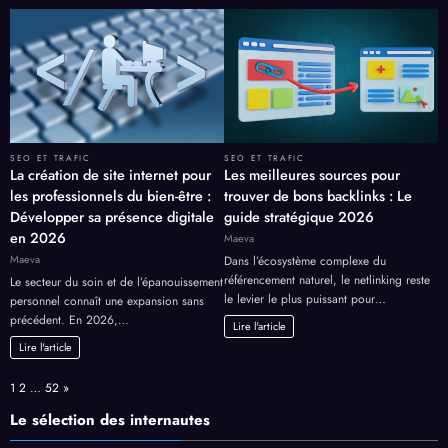
SEO ET TRAFIC
SEO ET TRAFIC
La création de site internet pour
Les meilleures sources pour
les professionnels du bien-être :
trouver de bons backlinks : Le
Développer sa présence digitale
guide stratégique 2026
en 2026
Maeva
Maeva
Dans l’écosystème complexe du
référencement naturel, le netlinking reste
Le secteur du soin et de l’épanouissement
le levier le plus puissant pour…
personnel connaît une expansion sans
précédent. En 2026,…
Lire l'article
Lire l'article
Page:
Next
1
2
…
52
»
Le sélection des internautes