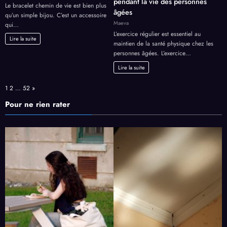
pendant la vie des personnes
Le bracelet chemin de vie est bien plus
âgées
qu’un simple bijou. C’est un accessoire
Maeva
qui…
L’exercice régulier est essentiel au
Lire la suite
maintien de la santé physique chez les
personnes âgées. L’exercice…
Lire la suite
Page:
Next
1
2
…
52
»
Pour ne rien rater