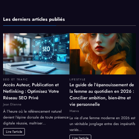
Les derniers articles publiés
SEO ET TRAFIC
LIFESTYLE
Accès Auteur, Publication et
Le guide de l’épanouissement de
Netlinking : Optimisez Votre
la femme au quotidien en 2026 :
Réseau SEO Privé
Concilier ambition, bien-être et
vie personnelle
Jean Etienne
Maeva
À l’heure où le référencement naturel
devient l’épine dorsale de toute présence
La vie d’une femme moderne en 2026 est
digitale réussie, maîtriser…
un véritable jonglage entre des impératifs
variés…
Lire l'article
Lire l'article