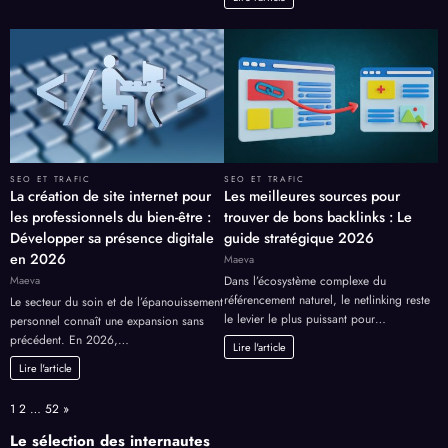
SEO ET TRAFIC
SEO ET TRAFIC
La création de site internet pour
Les meilleures sources pour
les professionnels du bien-être :
trouver de bons backlinks : Le
Développer sa présence digitale
guide stratégique 2026
en 2026
Maeva
Maeva
Dans l’écosystème complexe du
référencement naturel, le netlinking reste
Le secteur du soin et de l’épanouissement
le levier le plus puissant pour…
personnel connaît une expansion sans
précédent. En 2026,…
Lire l'article
Lire l'article
Page:
Next
1
2
…
52
»
Le sélection des internautes