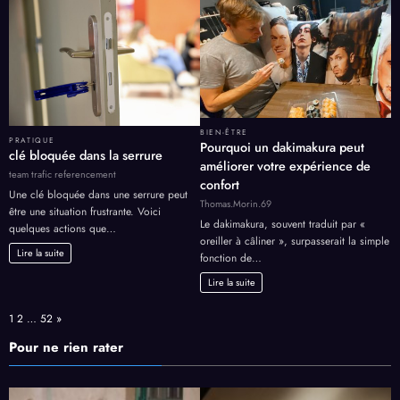
BIEN-ÊTRE
PRATIQUE
Pourquoi un dakimakura peut
clé bloquée dans la serrure
améliorer votre expérience de
team trafic referencement
confort
Une clé bloquée dans une serrure peut
Thomas.Morin.69
être une situation frustrante. Voici
Le dakimakura, souvent traduit par «
quelques actions que…
oreiller à câliner », surpasserait la simple
Lire la suite
fonction de…
Lire la suite
Page:
Next
1
2
…
52
»
Pour ne rien rater