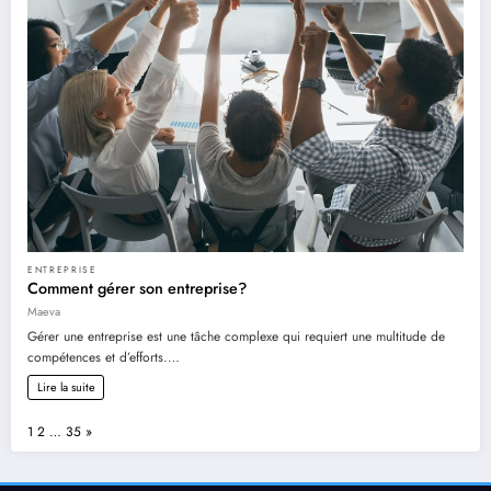
ENTREPRISE
Comment gérer son entreprise?
Maeva
Gérer une entreprise est une tâche complexe qui requiert une multitude de
compétences et d’efforts.…
Lire la suite
Page:
Next
1
2
…
35
»