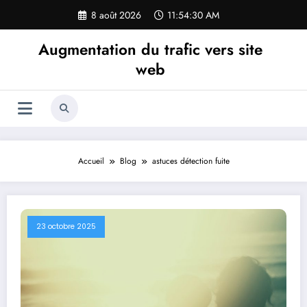
Aller
8 août 2026
11:54:32 AM
au
contenu
Augmentation du trafic vers site
web
Accueil
Blog
astuces détection fuite
23 octobre 2025