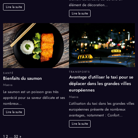
élément de décoration…
Lire la suite
Lire la suite
TRANSPORTS
SANTÉ
Avantage d’utiliser le taxi pour se
Bienfaits du saumon
déplacer dans les grandes villes
Maeva
européennes
Le saumon est un poisson gras très
Maeva
apprécié pour sa saveur délicate et ses
nombreux…
L’utilisation du taxi dans les grandes villes
européennes présente de nombreux
Lire la suite
avantages, notamment : Confort…
Lire la suite
Page:
Next
1
2
…
52
»