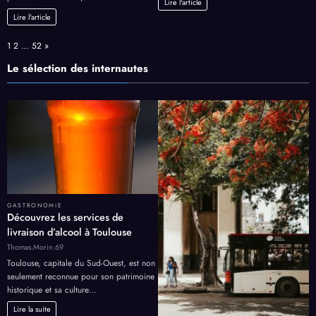
Lire l'article
Lire l'article
Page:
Next
1
2
…
52
»
Le sélection des internautes
GASTRONOMIE
Découvrez les services de
livraison d’alcool à Toulouse
Thomas.Morin.69
Toulouse, capitale du Sud-Ouest, est non
seulement reconnue pour son patrimoine
historique et sa culture…
Lire la suite