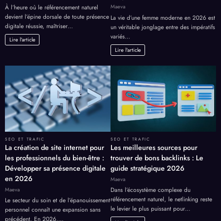
Maeva
À l’heure où le référencement naturel
devient l’épine dorsale de toute présence
La vie d’une femme moderne en 2026 est
digitale réussie, maîtriser…
un véritable jonglage entre des impératifs
variés…
Lire l'article
Lire l'article
SEO ET TRAFIC
SEO ET TRAFIC
La création de site internet pour
Les meilleures sources pour
les professionnels du bien-être :
trouver de bons backlinks : Le
Développer sa présence digitale
guide stratégique 2026
en 2026
Maeva
Maeva
Dans l’écosystème complexe du
référencement naturel, le netlinking reste
Le secteur du soin et de l’épanouissement
le levier le plus puissant pour…
personnel connaît une expansion sans
précédent. En 2026,…