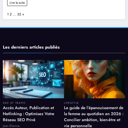
Lire la suite
Page:
Next
1
2
…
35
»
Les derniers articles publiés
SEO ET TRAFIC
LIFESTYLE
Accès Auteur, Publication et
Le guide de l’épanouissement de
Netlinking : Optimisez Votre
la femme au quotidien en 2026 :
Réseau SEO Privé
Concilier ambition, bien-être et
vie personnelle
Jean Etienne