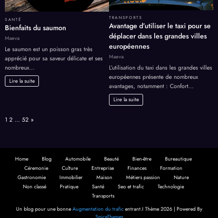
TRANSPORTS
SANTÉ
Avantage d’utiliser le taxi pour se
Bienfaits du saumon
déplacer dans les grandes villes
Maeva
européennes
Le saumon est un poisson gras très
Maeva
apprécié pour sa saveur délicate et ses
nombreux…
L’utilisation du taxi dans les grandes villes
européennes présente de nombreux
Lire la suite
avantages, notamment : Confort…
Lire la suite
Page:
Next
1
2
…
52
»
Home
Blog
Automobile
Beauté
Bien-être
Bureautique
Céremonie
Culture
Entreprise
Finances
Formation
Gastronomie
Immobilier
Maison
Métiers passion
Nature
Non classé
Pratique
Santé
Seo et trafic
Technologie
Transports
Un blog pour une bonne
Augmentation du trafic
entrant.I Thème 2026 | Powered By
SpiceThemes