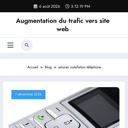
Aller
6 août 2026
3:12:21 PM
au
contenu
Augmentation du trafic vers site
web
Accueil
Blog
astuces installation téléphone
7 décembre 2025