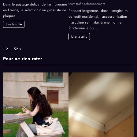
team trafic referencement
Dans le paysage délicat de l’art funéraire
en France, la sélection d’un grossiste de
Pendant longtemps, dans l’imaginaire
plaques…
collectif occidental, l’accessoirisation
masculine se limitait à une montre
Lire la suite
fonctionnelle ou,…
Lire la suite
Page:
Next
1
2
…
52
»
Pour ne rien rater