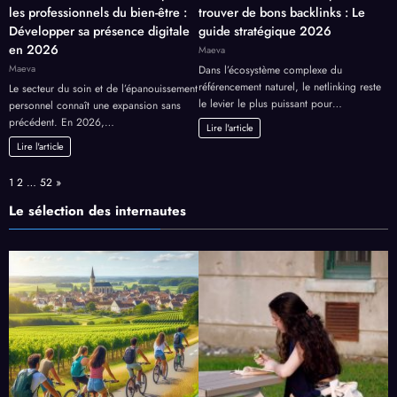
les professionnels du bien-être :
trouver de bons backlinks : Le
Développer sa présence digitale
guide stratégique 2026
en 2026
Maeva
Maeva
Dans l’écosystème complexe du
référencement naturel, le netlinking reste
Le secteur du soin et de l’épanouissement
le levier le plus puissant pour…
personnel connaît une expansion sans
précédent. En 2026,…
Lire l'article
Lire l'article
Page:
Next
1
2
…
52
»
Le sélection des internautes