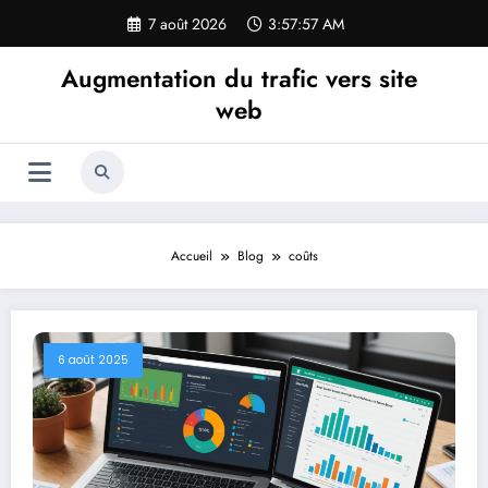
Aller
7 août 2026
3:57:59 AM
au
contenu
Augmentation du trafic vers site
web
Accueil
Blog
coûts
6 août 2025