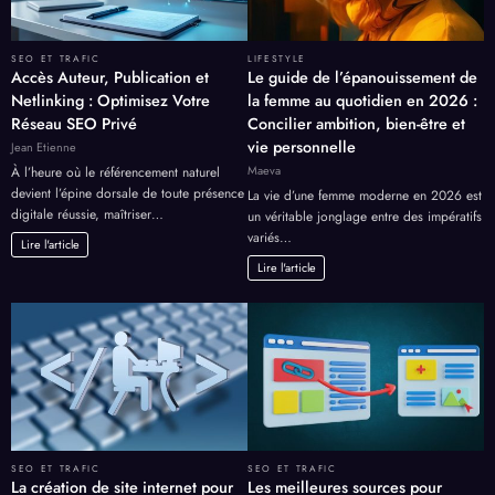
SEO ET TRAFIC
LIFESTYLE
Accès Auteur, Publication et
Le guide de l’épanouissement de
Netlinking : Optimisez Votre
la femme au quotidien en 2026 :
Réseau SEO Privé
Concilier ambition, bien-être et
vie personnelle
Jean Etienne
Maeva
À l’heure où le référencement naturel
devient l’épine dorsale de toute présence
La vie d’une femme moderne en 2026 est
digitale réussie, maîtriser…
un véritable jonglage entre des impératifs
variés…
Lire l'article
Lire l'article
SEO ET TRAFIC
SEO ET TRAFIC
La création de site internet pour
Les meilleures sources pour