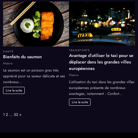
TRANSPORTS
SANTÉ
Avantage d’utiliser le taxi pour se
Bienfaits du saumon
déplacer dans les grandes villes
Maeva
européennes
Le saumon est un poisson gras très
Maeva
apprécié pour sa saveur délicate et ses
nombreux…
L’utilisation du taxi dans les grandes villes
européennes présente de nombreux
Lire la suite
avantages, notamment : Confort…
Lire la suite
Page:
Next
1
2
…
52
»