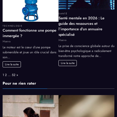
SANTÉ
Santé mentale en 2026 : Le
guide des ressources et
TECHNOLOGIE
l’importance d’un annuaire
Comment fonctionne une pompe
spécialisé
immergée ?
Maeva
Maeva
La prise de conscience globale autour du
Le moteur est le cœur d’une pompe
bien-être psychologique a radicalement
submersible et joue un rôle crucial dans
transformé notre approche de…
son…
Lire la suite
Lire la suite
Page:
Next
1
2
…
52
»
Pour ne rien rater