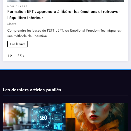
NON CLASSÉ
Formation EFT : apprendre à libérer les émotions et retrouver
l’équilibre intérieur
Maeva
Comprendre les bases de l’EFT L’EFT, ou Emotional Freedom Technique, est
une méthode de libération…
Lire la suite
Page:
Next
1
2
…
35
»
Les derniers articles publiés