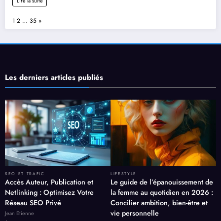
Lire la suite
Page:
Next
1
2
…
35
»
Les derniers articles publiés
SEO ET TRAFIC
LIFESTYLE
Accès Auteur, Publication et
Le guide de l’épanouissement de
Netlinking : Optimisez Votre
la femme au quotidien en 2026 :
Réseau SEO Privé
Concilier ambition, bien-être et
vie personnelle
Jean Etienne