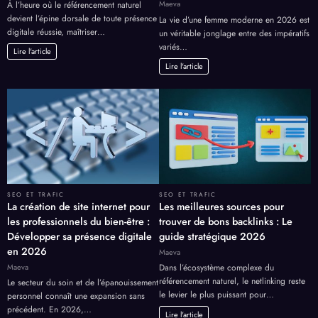
Maeva
À l’heure où le référencement naturel
devient l’épine dorsale de toute présence
La vie d’une femme moderne en 2026 est
digitale réussie, maîtriser…
un véritable jonglage entre des impératifs
variés…
Lire l'article
Lire l'article
SEO ET TRAFIC
SEO ET TRAFIC
La création de site internet pour
Les meilleures sources pour
les professionnels du bien-être :
trouver de bons backlinks : Le
Développer sa présence digitale
guide stratégique 2026
en 2026
Maeva
Maeva
Dans l’écosystème complexe du
référencement naturel, le netlinking reste
Le secteur du soin et de l’épanouissement
le levier le plus puissant pour…
personnel connaît une expansion sans
précédent. En 2026,…
Lire l'article