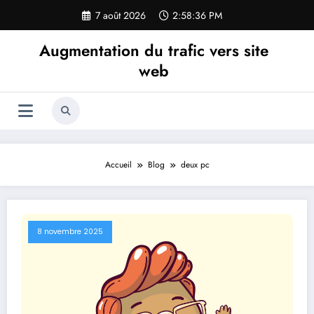
Aller
7 août 2026
2:58:37 PM
au
contenu
Augmentation du trafic vers site
web
Accueil
Blog
deux pc
8 novembre 2025