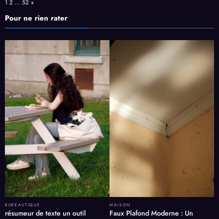
Page:
Next
1
2
…
52
»
Pour ne rien rater
BUREAUTIQUE
MAISON
résumeur de texte un outil
Faux Plafond Moderne : Un