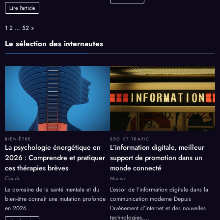
Lire l'article
Page:
Next
1
2
…
52
»
Le sélection des internautes
BIEN-ÊTRE
SEO ET TRAFIC
La psychologie énergétique en
L’information digitale, meilleur
2026 : Comprendre et pratiquer
support de promotion dans un
ces thérapies brèves
monde connecté
Claude
Maeva
Le domaine de la santé mentale et du
L’essor de l’information digitale dans la
bien-être connaît une mutation profonde
communication moderne Depuis
en 2026.…
l’avènement d’internet et des nouvelles
technologies,…