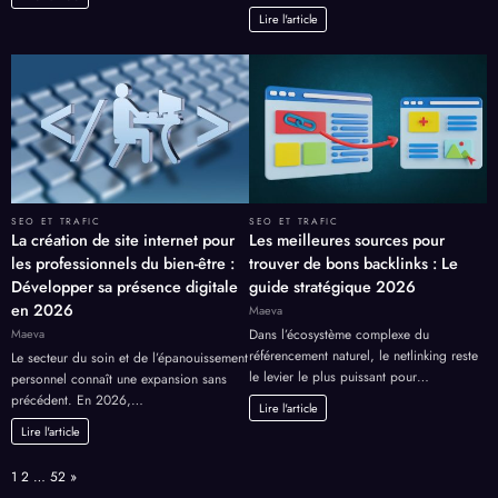
Lire l'article
SEO ET TRAFIC
SEO ET TRAFIC
La création de site internet pour
Les meilleures sources pour
les professionnels du bien-être :
trouver de bons backlinks : Le
Développer sa présence digitale
guide stratégique 2026
en 2026
Maeva
Maeva
Dans l’écosystème complexe du
référencement naturel, le netlinking reste
Le secteur du soin et de l’épanouissement
le levier le plus puissant pour…
personnel connaît une expansion sans
précédent. En 2026,…
Lire l'article
Lire l'article
Page:
Next
1
2
…
52
»