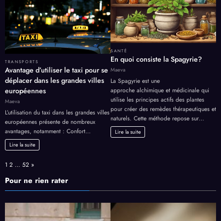
SANTÉ
En quoi consiste la Spagyrie?
TRANSPORTS
Avantage d’utiliser le taxi pour se
Maeva
déplacer dans les grandes villes
La Spagyrie est une
européennes
approche alchimique et médicinale qui
utilise les principes actifs des plantes
Maeva
pour créer des remèdes thérapeutiques et
L’utilisation du taxi dans les grandes villes
naturels. Cette méthode repose sur…
européennes présente de nombreux
avantages, notamment : Confort…
Lire la suite
Lire la suite
Page:
Next
1
2
…
52
»
Pour ne rien rater