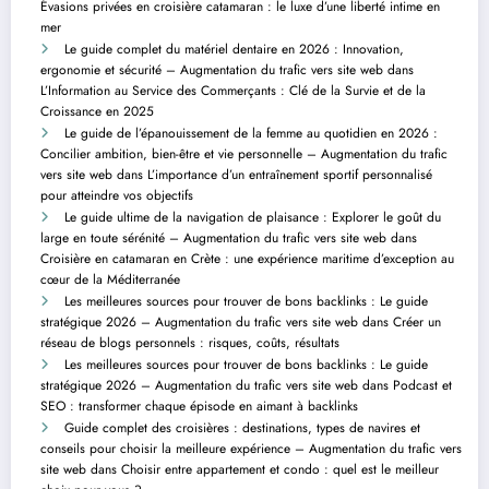
Évasions privées en croisière catamaran : le luxe d’une liberté intime en
mer
Le guide complet du matériel dentaire en 2026 : Innovation,
ergonomie et sécurité – Augmentation du trafic vers site web
dans
L’Information au Service des Commerçants : Clé de la Survie et de la
Croissance en 2025
Le guide de l’épanouissement de la femme au quotidien en 2026 :
Concilier ambition, bien-être et vie personnelle – Augmentation du trafic
vers site web
dans
L’importance d’un entraînement sportif personnalisé
pour atteindre vos objectifs
Le guide ultime de la navigation de plaisance : Explorer le goût du
large en toute sérénité – Augmentation du trafic vers site web
dans
Croisière en catamaran en Crète : une expérience maritime d’exception au
cœur de la Méditerranée
Les meilleures sources pour trouver de bons backlinks : Le guide
stratégique 2026 – Augmentation du trafic vers site web
dans
Créer un
réseau de blogs personnels : risques, coûts, résultats
Les meilleures sources pour trouver de bons backlinks : Le guide
stratégique 2026 – Augmentation du trafic vers site web
dans
Podcast et
SEO : transformer chaque épisode en aimant à backlinks
Guide complet des croisières : destinations, types de navires et
conseils pour choisir la meilleure expérience – Augmentation du trafic vers
site web
dans
Choisir entre appartement et condo : quel est le meilleur