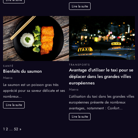
Lire la suite
TRANSPORTS
SANTÉ
Avantage d’utiliser le taxi pour se
Bienfaits du saumon
déplacer dans les grandes villes
Maeva
européennes
Le saumon est un poisson gras très
Maeva
apprécié pour sa saveur délicate et ses
nombreux…
L’utilisation du taxi dans les grandes villes
européennes présente de nombreux
Lire la suite
avantages, notamment : Confort…
Lire la suite
Page:
Next
1
2
…
52
»