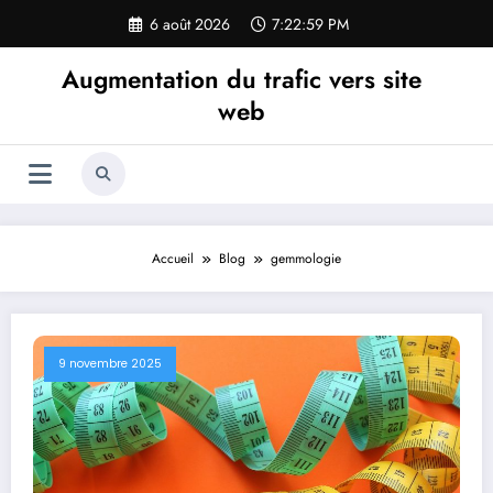
Aller
6 août 2026
7:23:00 PM
au
contenu
Augmentation du trafic vers site
web
Accueil
Blog
gemmologie
9 novembre 2025