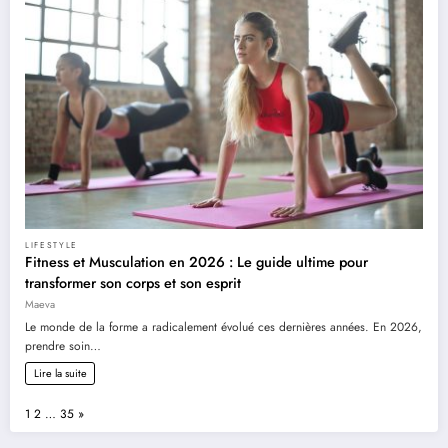
LIFESTYLE
Fitness et Musculation en 2026 : Le guide ultime pour
transformer son corps et son esprit
Maeva
Le monde de la forme a radicalement évolué ces dernières années. En 2026,
prendre soin…
Lire la suite
Page:
Next
1
2
…
35
»