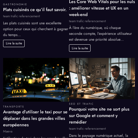
Les Core Web Vitals pour les nuls
GASTRONOMIE
: améliorer vitesse et UX en un
Plats cuisinés ce qu’il faut savoir.
week-end
team trafic referencement
team trafic referencement
Les plats cuisinés sont une excellente
À l’ère du numérique, où chaque
option pour ceux qui cherchent à gagner
seconde compte, l’expérience utilisateur
du temps…
est devenue une priorité absolue…
Lire la suite
Lire la suite
SEO ET TRAFIC
TRANSPORTS
Pourquoi votre site ne sort plus
Avantage d’utiliser le taxi pour se
sur Google et comment y
déplacer dans les grandes villes
remédier
européennes
team trafic referencement
Maeva
Dans le paysage numérique actuel, la