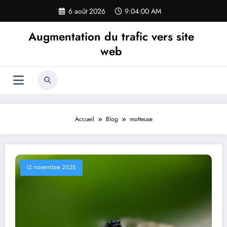
Aller
6 août 2026
9:04:02 AM
au
contenu
Augmentation du trafic vers site
web
Accueil
Blog
motteuse
12 novembre 2025