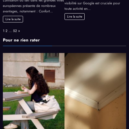
L’utilisation du taxi dans les grandes villes
visibilité sur Google est cruciale pour
européennes présente de nombreux
toute activité en…
avantages, notamment : Confort…
Lire la suite
Lire la suite
Page:
Next
1
2
…
52
»
Pour ne rien rater