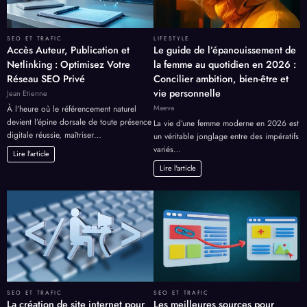
SEO ET TRAFIC
LIFESTYLE
Accès Auteur, Publication et
Le guide de l’épanouissement de
Netlinking : Optimisez Votre
la femme au quotidien en 2026 :
Réseau SEO Privé
Concilier ambition, bien-être et
vie personnelle
Jean Etienne
Maeva
À l’heure où le référencement naturel
devient l’épine dorsale de toute présence
La vie d’une femme moderne en 2026 est
digitale réussie, maîtriser…
un véritable jonglage entre des impératifs
variés…
Lire l'article
Lire l'article
SEO ET TRAFIC
SEO ET TRAFIC
La création de site internet pour
Les meilleures sources pour