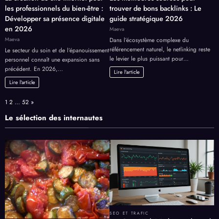
les professionnels du bien-être :
trouver de bons backlinks : Le
Développer sa présence digitale
guide stratégique 2026
en 2026
Maeva
Maeva
Dans l’écosystème complexe du
référencement naturel, le netlinking reste
Le secteur du soin et de l’épanouissement
le levier le plus puissant pour…
personnel connaît une expansion sans
précédent. En 2026,…
Lire l'article
Lire l'article
Page:
Next
1
2
…
52
»
Le sélection des internautes
SEO ET TRAFIC