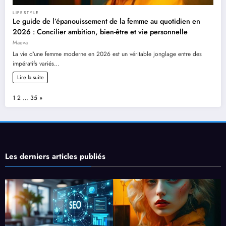
LIFESTYLE
Le guide de l’épanouissement de la femme au quotidien en
2026 : Concilier ambition, bien-être et vie personnelle
Maeva
La vie d’une femme moderne en 2026 est un véritable jonglage entre des
impératifs variés…
Lire la suite
Page:
Next
1
2
…
35
»
Les derniers articles publiés