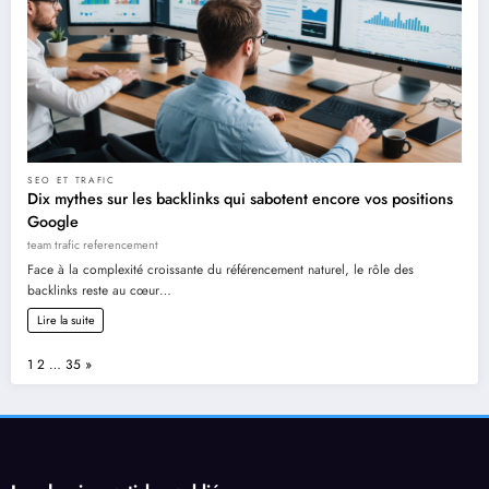
SEO ET TRAFIC
Dix mythes sur les backlinks qui sabotent encore vos positions
Google
team trafic referencement
Face à la complexité croissante du référencement naturel, le rôle des
backlinks reste au cœur…
Lire la suite
Page:
Next
1
2
…
35
»