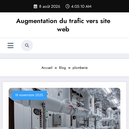
Aller
8 août 2026
4:05:11 AM
au
contenu
Augmentation du trafic vers site
web
Accueil
Blog
plomberie
18 novembre 2025