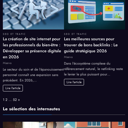
SEO ET TRAFIC
SEO ET TRAFIC
La création de site internet pour
Les meilleures sources pour
les professionnels du bien-être :
trouver de bons backlinks : Le
Développer sa présence digitale
guide stratégique 2026
en 2026
Maeva
Maeva
Dans l’écosystème complexe du
référencement naturel, le netlinking reste
Le secteur du soin et de l’épanouissement
le levier le plus puissant pour…
personnel connaît une expansion sans
précédent. En 2026,…
Lire l'article
Lire l'article
Page:
Next
1
2
…
52
»
Le sélection des internautes