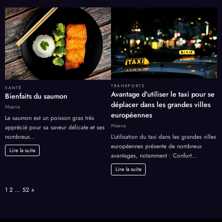
TRANSPORTS
SANTÉ
Avantage d’utiliser le taxi pour se
Bienfaits du saumon
déplacer dans les grandes villes
Maeva
européennes
Le saumon est un poisson gras très
Maeva
apprécié pour sa saveur délicate et ses
nombreux…
L’utilisation du taxi dans les grandes villes
européennes présente de nombreux
Lire la suite
avantages, notamment : Confort…
Lire la suite
Page:
Next
1
2
…
52
»