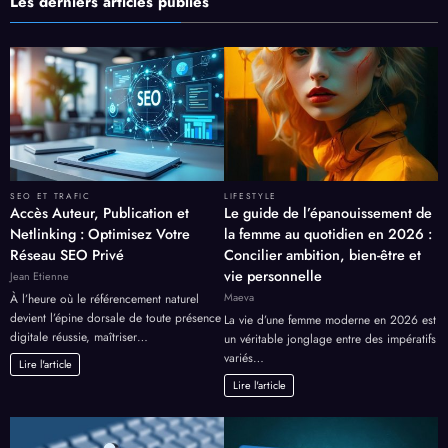
Les derniers articles publiés
SEO ET TRAFIC
LIFESTYLE
Accès Auteur, Publication et
Le guide de l’épanouissement de
Netlinking : Optimisez Votre
la femme au quotidien en 2026 :
Réseau SEO Privé
Concilier ambition, bien-être et
vie personnelle
Jean Etienne
Maeva
À l’heure où le référencement naturel
devient l’épine dorsale de toute présence
La vie d’une femme moderne en 2026 est
digitale réussie, maîtriser…
un véritable jonglage entre des impératifs
variés…
Lire l'article
Lire l'article