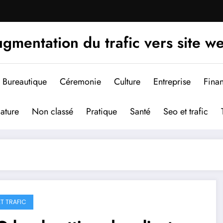
gmentation du trafic vers site w
Bureautique
Céremonie
Culture
Entreprise
Fina
ature
Non classé
Pratique
Santé
Seo et trafic
ET TRAFIC