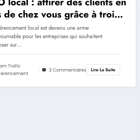
 local : attirer des clients en
 de chez vous grâce à trois
uces
férencement local est devenu une arme
ournable pour les entreprises qui souhaitent
oser sur…
am Trafic
Lire La Suite
3 Commentaires
ferencement