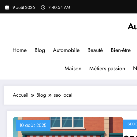
Aller
9 août 2026
7:40:55 AM
au
contenu
Au
Home
Blog
Automobile
Beauté
Bien-être
Maison
Métiers passion
N
Accueil
Blog
seo local
SEO 
10 août 2025