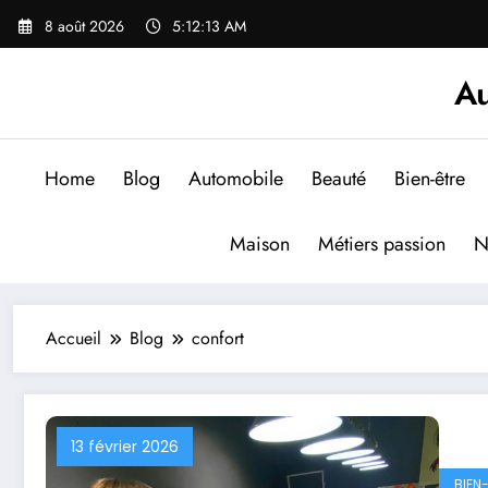
Aller
8 août 2026
5:12:14 AM
au
contenu
Au
Home
Blog
Automobile
Beauté
Bien-être
Maison
Métiers passion
N
Accueil
Blog
confort
13 février 2026
BIEN