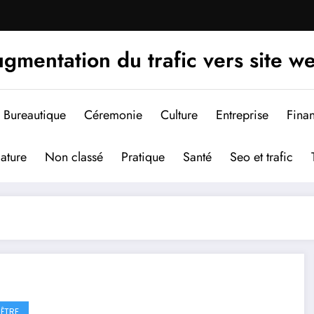
gmentation du trafic vers site w
Bureautique
Céremonie
Culture
Entreprise
Fina
ature
Non classé
Pratique
Santé
Seo et trafic
-ÊTRE