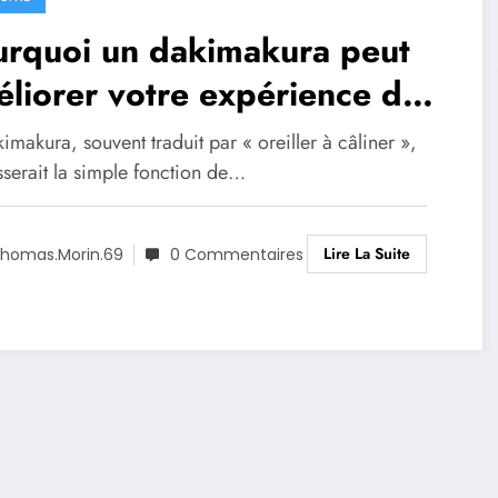
urquoi un dakimakura peut
liorer votre expérience de
fort
imakura, souvent traduit par « oreiller à câliner »,
sserait la simple fonction de…
Lire La Suite
homas.Morin.69
0 Commentaires